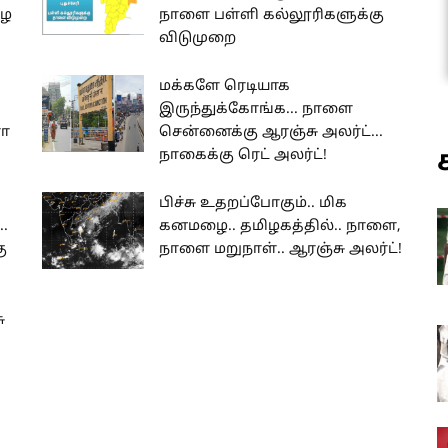
ழை
நாளை பள்ளி கல்லூரிகளுக்கு
விடுமுறை
மக்களே ரெடியாக
இருந்துக்கோங்க... நாளை
ரோ
சென்னைக்கு ஆரஞ்சு அலர்ட்...
நாகைக்கு ரெட் அலர்ட்!
பிச்சு உதறப்போகும்.. மிக
.
கனமழை.. தமிழகத்தில்.. நாளை,
ு
நாளை மறுநாள்.. ஆரஞ்சு அலர்ட்!
ு