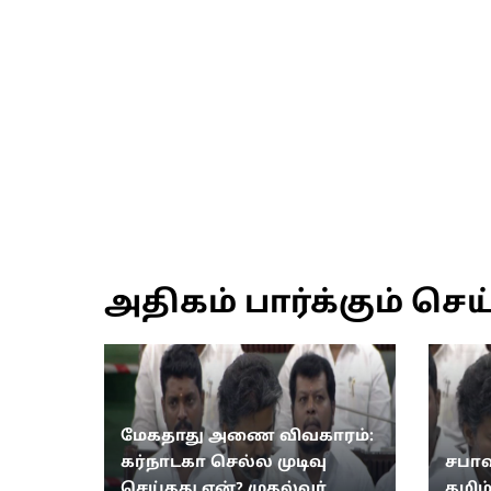
அதிகம் பார்க்கும் செய
மேகதாது அணை விவகாரம்:
கர்நாடகா செல்ல முடிவு
சபாஷ
செய்தது ஏன்? முதல்வர்
தமிழ