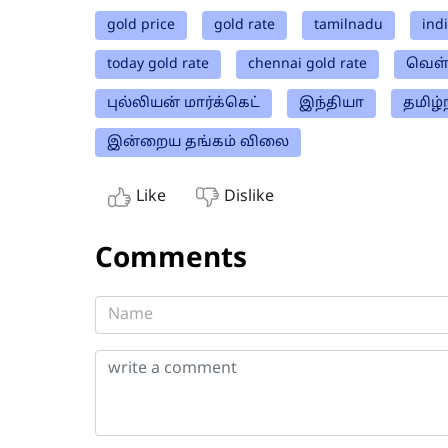
gold price
gold rate
tamilnadu
ind
today gold rate
chennai gold rate
வெள்
புல்லியன் மார்க்கெட்
இந்தியா
தமிழ்
இன்றைய தங்கம் விலை
Like
Dislike
Comments