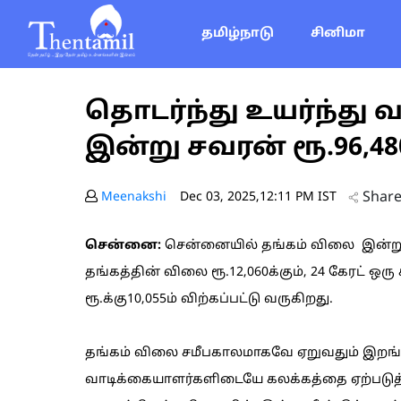
தமிழ்நாடு
சினிமா
தொடர்ந்து உயர்ந்து வ
இன்று சவரன் ரூ.96,4
Shar
Meenakshi
Dec 03, 2025,12:11 PM IST
சென்னை:
சென்னையில் தங்கம் விலை இன்று ச
தங்கத்தின் விலை ரூ.12,060க்கும், 24 கேரட் ஒரு கி
ரூ.க்கு10,055ம் விற்கப்பட்டு வருகிறது.
தங்கம் விலை சமீபகாலமாகவே ஏறுவதும் இறங்க
வாடிக்கையாளர்களிடையே கலக்கத்தை ஏற்படுத்த