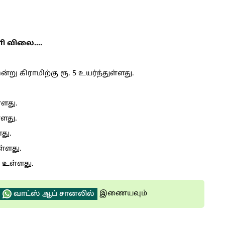
 விலை....
 கிராமிற்கு ரூ. 5 உயர்ந்துள்ளது.
ளது.
்ளது.
து.
ள்ளது.
க உள்ளது.
இணையவும்
வாட்ஸ் ஆப் சானலில்