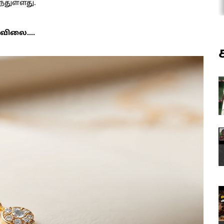
ந்துள்ளது.
விலை....