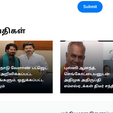
Submit
்திகள்
்நாடு வேளாண் பட்ஜெட்
புஸ்ஸி ஆனந்த்,
: அறிவிக்கப்பட்ட
செங்கோட்டையனுடன்
ங்களும், ஒதுக்கப்பட்ட
அதிமுக அதிருப்தி
ும்
எம்எல்ஏ.,க்கள் திடீர் சந்த