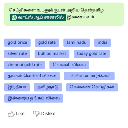
செய்திகளை உடனுக்குடன் அறிய தென்தமிழ்
இணையவும்
வாட்ஸ் ஆப் சானலில்
gold price
gold rate
tamilnadu
india
silver rate
bullion market
today gold rate
chennai gold rate
வெள்ளி விலை
தங்கம் வெள்ளி விலை
புல்லியன் மார்க்கெட்
இந்தியா
தமிழ்நாடு
சென்னை செய்திகள்
இன்றைய தங்கம் விலை
Like
Dislike