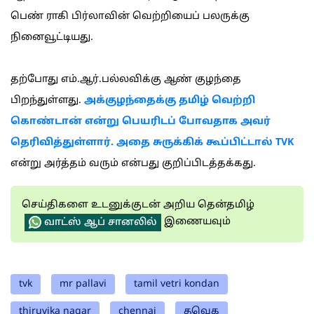
பெண் ராகி பிர்லாவின் வெற்றியைப் பலருக்கு
நினைவூட்டியது.
தற்போது எம்.ஆர்.பல்லவிக்கு ஆண் குழந்தை
பிறந்துள்ளது.
அக்குழந்தைக்கு தமிழ் வெற்றி
கொண்டான் என்று பெயரிடப் போவதாக அவர்
தெரிவித்துள்ளார். அதை சுருக்கிக் கூப்பிட்டால் TVK
என்று அர்த்தம் வரும் என்பது குறிப்பிடத்தக்கது.
செய்திகளை உடனுக்குடன் அறிய தென்தமிழ்
இணையவும்
வாட்ஸ் ஆப் சானலில்
tvk
mr pallavi
tamil vetri kondan
thiruvika nagar
chennai
தவெக