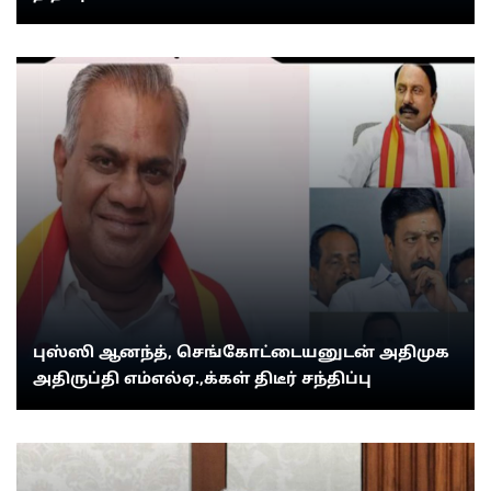
புஸ்ஸி ஆனந்த், செங்கோட்டையனுடன் அதிமுக
அதிருப்தி எம்எல்ஏ.,க்கள் திடீர் சந்திப்பு