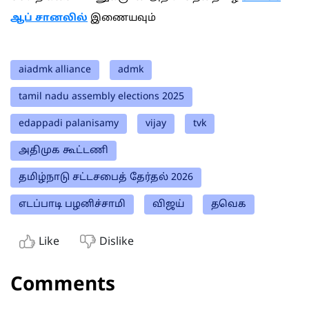
ஆப் சானலில்
இணையவும்
aiadmk alliance
admk
tamil nadu assembly elections 2025
edappadi palanisamy
vijay
tvk
அதிமுக கூட்டணி
தமிழ்நாடு சட்டசபைத் தேர்தல் 2026
எடப்பாடி பழனிச்சாமி
விஜய்
தவெக
Like
Dislike
Comments