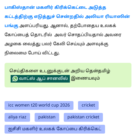
பாகிஸ்தான் மகளிர் கிரிக்கெட்டை அடுத்த
கட்டத்திற்கு எடுத்துச் சென்றதில் அலியா ரியாஸின்
பங்கு
அளப்பரியது. ஆனால், தற்போதைய உலகக்
கோப்பைத் தொடரில் அவர் சொதப்பியதால் அவரை
அழகை வைத்து பலர் கேலி செய்யும் அளவுக்கு
நிலைமை போய் விட்டது.
செய்திகளை உடனுக்குடன் அறிய தென்தமிழ்
இணையவும்
வாட்ஸ் ஆப் சானலில்
icc women t20 world cup 2026
cricket
aliya riaz
pakistan
pakistan cricket
ஐசிசி மகளிர் உலகக் கோப்பை கிரிக்கெட்