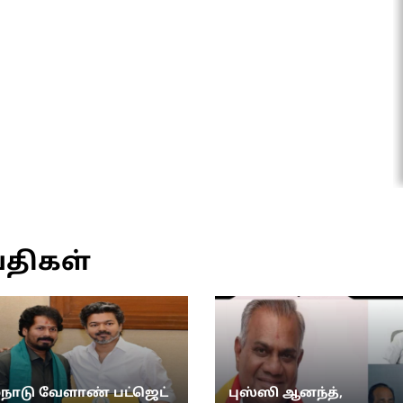
்திகள்
்நாடு வேளாண் பட்ஜெட்
புஸ்ஸி ஆனந்த்,