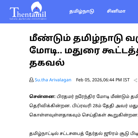
தமிழ்நாடு
சினிமா
மீண்டும் தமிழ்நாடு வர
மோடி.. மதுரை கூட்டத
தகவல்
Su.tha Arivalagan
Feb 05, 2026,06:44 PM IST
சென்னை:
பிரதமர் நரேந்திர மோடி மீண்டும் த
தெரிவிக்கின்றன. பிப்ரவரி 28ம் தேதி அவர் மத
கொள்ளவுள்ளதாகவும் செய்திகள் கூறுகின்றன
தமிழ்நாட்டில் சட்டசபைத் தேர்தல் ஜூரம் சூடு பி