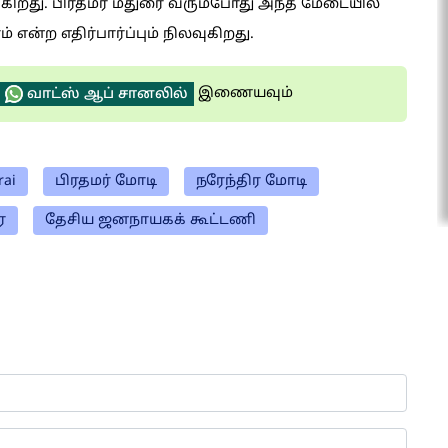
ெரிகிறது. பிரதமர் மதுரை வரும்போது அந்த மேடையில்
ன்ற எதிர்பார்ப்பும் நிலவுகிறது.
இணையவும்
வாட்ஸ் ஆப் சானலில்
ai
பிரதமர் மோடி
நரேந்திர மோடி
ை
தேசிய ஜனநாயகக் கூட்டணி