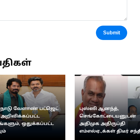
Submit
்திகள்
்நாடு வேளாண் பட்ஜெட்
புஸ்ஸி ஆனந்த்,
: அறிவிக்கப்பட்ட
செங்கோட்டையனுடன்
ங்களும், ஒதுக்கப்பட்ட
அதிமுக அதிருப்தி
ும்
எம்எல்ஏ.,க்கள் திடீர் சந்த