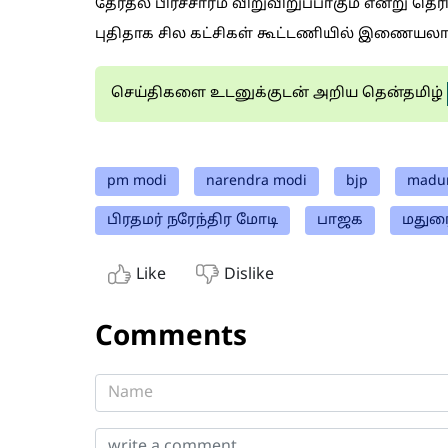
தேர்தல் பிரச்சாரம் விறுவிறுப்பாகும் என்று த
புதிதாக சில கட்சிகள் கூட்டணியில் இணையலாம் எ
செய்திகளை உடனுக்குடன் அறிய தென்தமிழ்
pm modi
narendra modi
bjp
madur
பிரதமர் நரேந்திர மோடி
பாஜக
மதுர
Like
Dislike
Comments