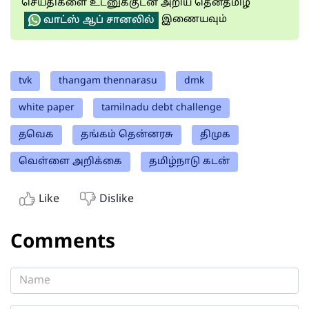
செய்திகளை உடனுக்குடன் அறிய தென்தமிழ்
இணையவும்
வாட்ஸ் ஆப் சானலில்
tvk
thangam thennarasu
dmk
white paper
tamilnadu debt challenge
தவெக
தங்கம் தென்னரசு
திமுக
வெள்ளை அறிக்கை
தமிழ்நாடு கடன்
Like
Dislike
Comments