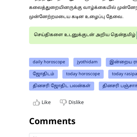
கலைத்துறையினருக்கு வாழ்க்கையில் முன்னேற்
முன்னேற்றமடைய கடின உழைப்பு தேவை.
செய்திகளை உடனுக்குடன் அறிய தென்தமிழ்
daily horoscope
jyothidam
இன்றைய ரா
ஜோதிடம்
today horoscope
today rasip
தினசரி ஜோதிட பலன்கள்
தினசரி பஞ்சாங
Like
Dislike
Comments