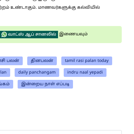
றம் உண்டாகும். மாணவர்களுக்கு கல்வியில்
இணையவும்
வாட்ஸ் ஆப் சானலில்
சி பலன்
தினபலன்
tamil rasi palan today
alan
daily panchangam
indru naal yepadi
்கம்
இன்றைய நாள் எப்படி