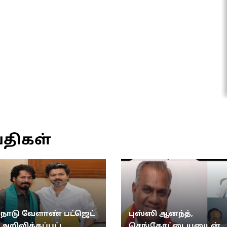
்திகள்
்நாடு வேளாண் பட்ஜெட்
புஸ்ஸி ஆனந்த்,
: அறிவிக்கப்பட்ட
செங்கோட்டையனுடன்