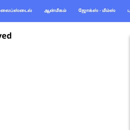
லைப்ஸ்டைல்
ஆன்மீகம்
ஜோக்ஸ் - மீம்ஸ்
ved