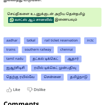
இணைத்து விடுங்கள்.
செய்திகளை உடனுக்குடன் அறிய தென்தமிழ்
இணையவும்
வாட்ஸ் ஆப் சானலில்
aadhar
tatkal
rail ticket reservation
irctc
trains
southern railway
chennai
tamil nadu
தட்கல் டிக்கெட்
ஆதார்
ஐஆர்சிடிசி
ரயில் டிக்கெட் முன்பதிவு
தெற்கு ரயில்வே
சென்னை
தமிழ்நாடு
Like
Dislike
Comments