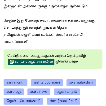
இறைவன் அனைவருக்கும் நல்வாழ்வு நல்கட்டும்.
மேலும் இது போன்ற சுவாரஸ்யமான தகவல்களுக்கு
தொடர்ந்து இணைந்திருங்கள் தென்
தமிழுடன்.எழுதியவர் உங்கள் ஸ்வர்ணலட்சுமி
பாலசுப்ரமணி.
செய்திகளை உடனுக்குடன் அறிய தென்தமிழ்
இணையவும்
வாட்ஸ் ஆப் சானலில்
aani month
jeshta pournami
swarnalakshmi
astrology
astro news
ஆனி மாதம்
ஜேஷ்ட பெளர்ணமி
ஸ்வர்ணலட்சுமி