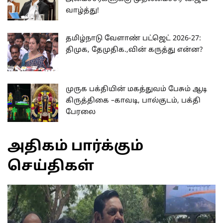
வாழ்த்து!
தமிழ்நாடு வேளாண் பட்ஜெட் 2026-27:
திமுக, தேமுதிக.,வின் கருத்து என்ன?
முருக பக்தியின் மகத்துவம் பேசும் ஆடி
கிருத்திகை –காவடி, பால்குடம், பக்தி
பேரலை
அதிகம் பார்க்கும்
செய்திகள்