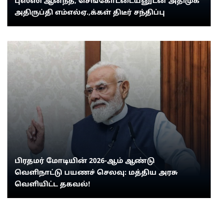
புஸ்ஸி ஆனந்த், செங்கோட்டையனுடன் அதிமுக
அதிருப்தி எம்எல்ஏ.,க்கள் திடீர் சந்திப்பு
பிரதமர் மோடியின் 2026-ஆம் ஆண்டு
வெளிநாட்டு பயணச் செலவு: மத்திய அரசு
வெளியிட்ட தகவல்!