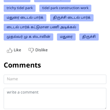
trichy tidel park
tidel park construction work
மதுரை டைடல் பார்க்
திருச்சி டைடல் பார்க்
டைடல் பார்க் கட்டுமான பணி அடிக்கல்
முதல்வர் மு க ஸ்டாலின்
மதுரை
திருச்சி
Like
Dislike
Comments