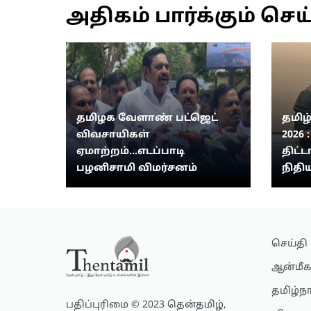
அதிகம் பார்க்கும் செய
தமிழக வேளாண் பட்ஜெட்
தமிழ
விவசாயிகள்
2026 
ஏமாற்றம்...எடப்பாடி
திட்ட
பழனிசாமி விமர்சனம்
நிதிய
செய்தி
ஆன்மீக
தமிழ்ந
பதிப்புரிமை © 2023 தென்தமிழ்,