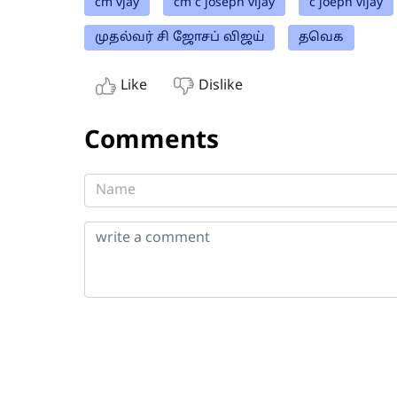
cm vjay
cm c joseph vijay
c joeph vijay
முதல்வர் சி ஜோசப் விஜய்
தவெக
Like
Dislike
Comments