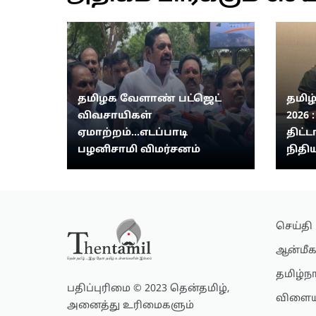
தமிழக வேளாண் பட்ஜெட்
தமிழ
விவசாயிகள்
2026 
ஏமாற்றம்...எடப்பாடி
திட்ட
பழனிசாமி விமர்சனம்
நிதிய
செய்தி
ஆன்மீக
தமிழ்ந
பதிப்புரிமை © 2023 தென்தமிழ்,
விளைய
அனைத்து உரிமைகளும்