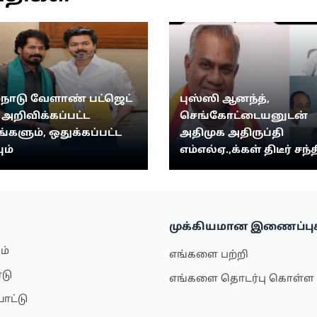
்நாடு வேளாண் பட்ஜெட்
புஸ்ஸி ஆனந்த்,
: அறிவிக்கப்பட்ட
செங்கோட்டையனுடன்
ங்களும், ஒதுக்கப்பட்ட
அதிமுக அதிருப்தி
ும்
எம்எல்ஏ.,க்கள் திடீர் சந்த
முக்கியமான இணைப்பு
ம்
எங்களை பற்றி
ாடு
எங்களை தொடர்பு கொள்ள
ாட்டு