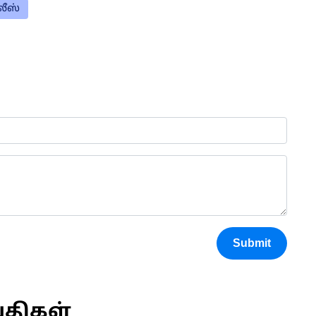
ீஸ்
Submit
்திகள்