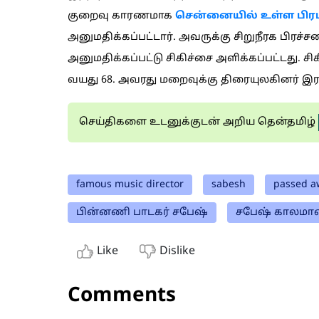
குறைவு காரணமாக
சென்னையில் உள்ள பிரப
அனுமதிக்கப்பட்டார். அவருக்கு சிறுநீரக பிரச்ச
அனுமதிக்கப்பட்டு சிகிச்சை அளிக்கப்பட்டது. ச
வயது 68. அவரது மறைவுக்கு திரையுலகினர் இரங
செய்திகளை உடனுக்குடன் அறிய தென்தமிழ்
famous music director
sabesh
passed a
பின்னணி பாடகர் சபேஷ்
சபேஷ் காலமான
Like
Dislike
Comments