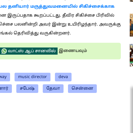
ல தனியார் மருத்துவமனையில் சிகிச்சைக்காக
னை இருப்பதாக கூறப்பட்டது. தீவிர சிகிச்சை பிரிவில்
ிகிச்சை பலனின்றி அவர் இன்று உயிரிழந்தார். அவருக்கு
்கல் தெரிவித்து வருகின்றனர்.
இணையவும்
வாட்ஸ் ஆப் சானலில்
way
music director
deva
ார்
சபேஷ்
தேவா
சென்னை