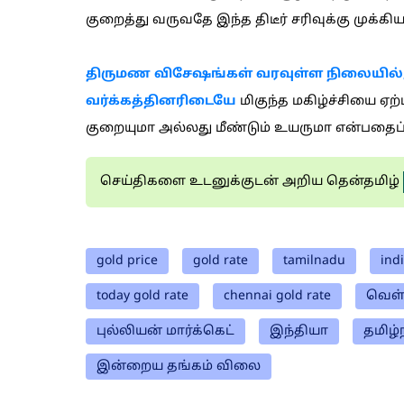
குறைத்து வருவதே இந்த திடீர் சரிவுக்கு முக்க
திருமண விசேஷங்கள் வரவுள்ள நிலையில், 
வர்க்கத்தினரிடையே
மிகுந்த மகிழ்ச்சியை ஏற்
குறையுமா அல்லது மீண்டும் உயருமா என்பதைப் 
செய்திகளை உடனுக்குடன் அறிய தென்தமிழ்
gold price
gold rate
tamilnadu
ind
today gold rate
chennai gold rate
வெள்
புல்லியன் மார்க்கெட்
இந்தியா
தமிழ்
இன்றைய தங்கம் விலை