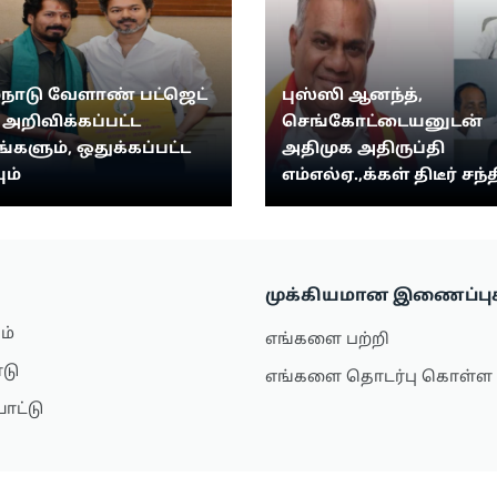
்நாடு வேளாண் பட்ஜெட்
புஸ்ஸி ஆனந்த்,
: அறிவிக்கப்பட்ட
செங்கோட்டையனுடன்
ங்களும், ஒதுக்கப்பட்ட
அதிமுக அதிருப்தி
ும்
எம்எல்ஏ.,க்கள் திடீர் சந்த
முக்கியமான இணைப்பு
ம்
எங்களை பற்றி
ாடு
எங்களை தொடர்பு கொள்ள
ாட்டு
்டைல்