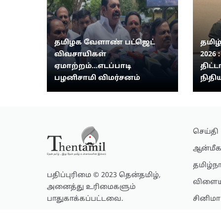
தமிழக வேளாண் பட்ஜெட்
தமிழ
விவசாயிகள்
2026 
ஏமாற்றம்...எடப்பாடி
திட்ட
பழனிசாமி விமர்சனம்
நிதிய
செய்தி
ஆன்மீக
தமிழ்ந
பதிப்புரிமை © 2023 தென்தமிழ்,
விளைய
அனைத்து உரிமைகளும்
பாதுகாக்கப்பட்டவை.
சினிமா
லைப்ஸ