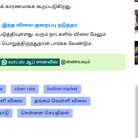
ியக் காரணமாகக் கூறப்படுகிறது.
இந்த விலை குறைப்பு நடுத்தர
படுத்தியுள்ளது. வரும் நாட்களில் விலை மேலும்
பொறுத்திருந்துதான் பார்க்க வேண்டும்.
இணையவும்
வாட்ஸ் ஆப் சானலில்
ia
silver rate
bullion market
ளி விலை
தங்கம் வெள்ளி விலை
நாடு
சென்னை செய்திகள்