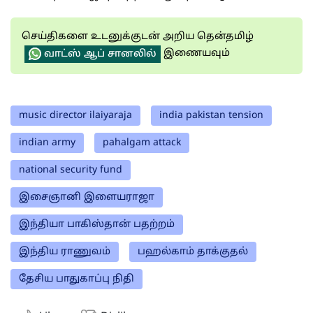
செய்திகளை உடனுக்குடன் அறிய தென்தமிழ்
இணையவும்
வாட்ஸ் ஆப் சானலில்
music director ilaiyaraja
india pakistan tension
indian army
pahalgam attack
national security fund
இசைஞானி இளையராஜா
இந்தியா பாகிஸ்தான் பதற்றம்
இந்திய ராணுவம்
பஹல்காம் தாக்குதல்
தேசிய பாதுகாப்பு நிதி