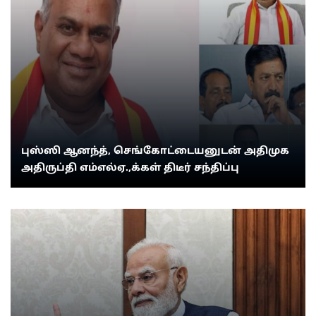
புஸ்ஸி ஆனந்த், செங்கோட்டையனுடன் அதிமுக
அதிருப்தி எம்எல்ஏ.,க்கள் திடீர் சந்திப்பு