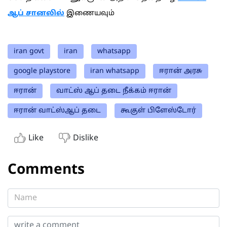
ஆப் சானலில்
இணையவும்
iran govt
iran
whatsapp
google playstore
iran whatsapp
ஈரான் அரசு
ஈரான்
வாட்ஸ் ஆப் தடை நீக்கம் ஈரான்
ஈரான் வாட்ஸ்ஆப் தடை
கூகுள் பிளேஸ்டோர்
Like
Dislike
Comments