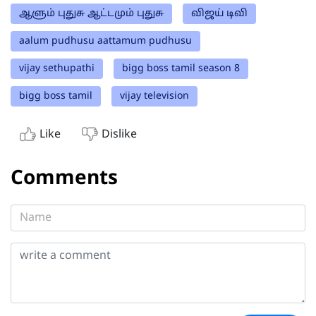
ஆளும் புதுசு ஆட்டமும் புதுசு
விஜய் டிவி
aalum pudhusu aattamum pudhusu
vijay sethupathi
bigg boss tamil season 8
bigg boss tamil
vijay television
Like
Dislike
Comments