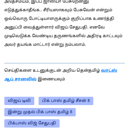
அதேசமயம், இப்ப ஜாலியா பேசுறேன்னு
எடுத்துக்காதீங்க.. சீரியஸாகவும் பேசுவேன் என்றும்
ஒவ்வொரு போட்டியாளருக்கும் குறிப்பாக உணர்த்தி
அனுப்பி வைத்துள்ளார் விஜய் சேதுபதி. எனவே
முடிவெடுக்க வேண்டிய தருணங்களில் அதிரடி காட்டவும்
அவர் தயங்க மாட்டார் என்று நம்பலாம்.
செய்திகளை உடனுக்குடன் அறிய தென்தமிழ்
வாட்ஸ்
ஆப் சானலில்
இணையவும்
விஜய் டிவி
பிக் பாஸ் தமிழ் சீசன் 8
இன்று முதல் பிக் பாஸ் தமிழ் 8
பிக்பாஸ் விஜ் சேதுபதி