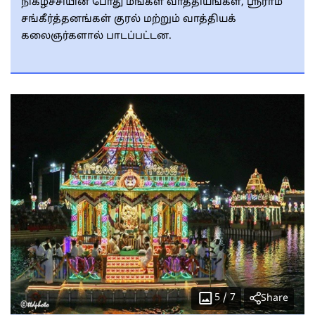
நிகழ்ச்சியின் போது மங்கள வாத்தியங்கள், ஸ்ரீராம
சங்கீர்த்தனங்கள் குரல் மற்றும் வாத்தியக்
கலைஞர்களால் பாடப்பட்டன.
5
/
7
Share