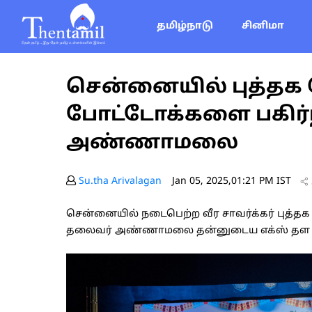
தமிழ்நாடு
சினிமா
சென்னையில் புத்தக வ
போட்டோக்களை பகிர
அண்ணாமலை
Su.tha Arivalagan
Jan 05, 2025,01:21 PM IST
சென்னையில் நடைபெற்ற வீர சாவர்க்கர் புத்த
தலைவர் அண்ணாமலை தன்னுடைய எக்ஸ் தள பக்கத