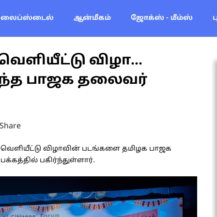
லைப்ஸ்டைல்
ஆன்மீகம்
ஜோக்ஸ் - மீம்ஸ்
ெளியீட்டு விழா...
்ந்த பாஜக தலைவர்
Share
க வெளியீட்டு விழாவின் படங்களை தமிழக பாஜக
்தில் பகிர்ந்துள்ளார்.