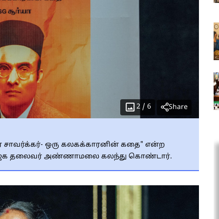
2
/
6
Share
வீர சாவர்க்கர்- ஒரு கலகக்காரனின் கதை" என்ற
 பாஜக தலைவர் அண்ணாமலை கலந்து கொண்டார்.