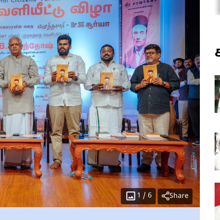
1
/
6
Share