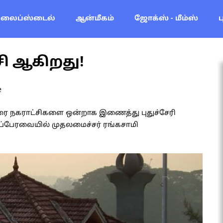
லைப்ஸ்டைல்
ஆன்மீகம்
ஜோக்ஸ் - மீம்ஸ்
்சி ஆகிறது!
e
ர்கரை நகராட்சிகளை ஒன்றாக இணைத்து புதுச்சேரி
்டப்பேரவையில் முதலமைச்சர் ரங்கசாமி