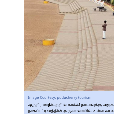
Image Courtesy:
puducherry tourism
ஆந்திர மாநிலத்தின் காக்கி நாடாவுக்கு அரு
நாகப்பட்டினத்தின் அருகாமையில் உள்ள காரை