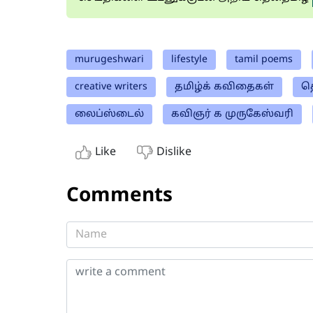
murugeshwari
lifestyle
tamil poems
creative writers
தமிழ்க் கவிதைகள்
த
லைப்ஸ்டைல்
கவிஞர் க முருகேஸ்வரி
Like
Dislike
Comments