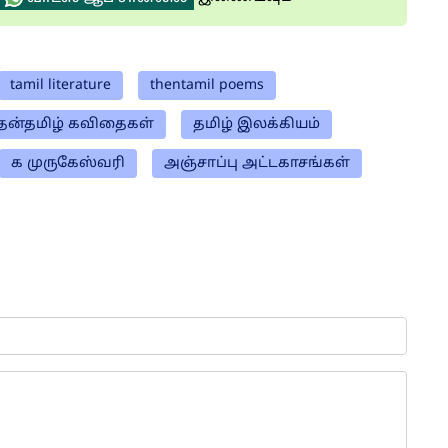
tamil literature
thentamil poems
ென்தமிழ் கவிதைகள்
தமிழ் இலக்கியம்
க முருகேஸ்வரி
அஞ்சாப்பு அட்டகாசங்கள்