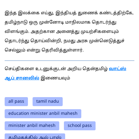
இந்த இலக்கை எய்து, இந்தியத் துணைக் கண்டத்திற்கே,
தமிழ்நாடு ஒரு முன்னோடி மாநிலமாக தொடர்ந்து
விளங்கும். அதற்கான அனைத்து முயற்சிகளையும்
தொடர்ந்து தொய்வின்றி, நமது அரசு முன்னெடுத்துச்
செல்லும் என்று தெரிவித்துள்ளார்.
செய்திகளை உடனுக்குடன் அறிய தென்தமிழ்
வாட்ஸ்
ஆப் சானலில்
இணையவும்
all pass
tamil nadu
education minister anbil mahesh
minister anbil mahesh
school pass
தமிழகத்தில் ஆல் பாஸ்