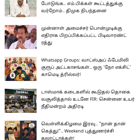
போடுங்க.. எம்.பிக்கள் கூட்டத்துக்கு
வர்றோம்.. திமுக நிபந்தனை
முன்னாள் அமைச்சர் பொன்முடிக்கு
எதிராக பிறப்பிக்கப்பட்ட பிடிவாரண்ட்
ரத்து
Whatsapp Groups: வாட்ஸ்அப் ஃபேமிலி
குரூப் அட்டகாசங்கள்.. ஒரு 'நோ எக்சிட்'
காமெடி த்ரில்லர்!
டாஸ்மாக் கடைகளில் கூடுதல் தொகை
வசூலித்தால் உடனே FIR: சென்னை உயர்
நீதிமன்றம் அதிரடி
வெள்ளிக்கிழமை இரவு.. "நான் தான்
கெத்து!".. Weekend புத்துணர்ச்சி
கலாட்டாக்கள்!