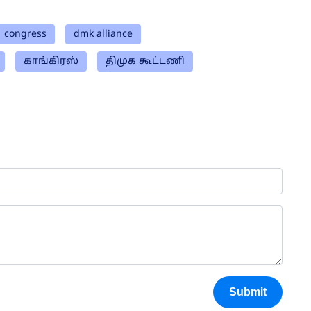
congress
dmk alliance
காங்கிரஸ்
திமுக கூட்டணி
Submit