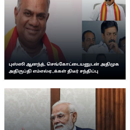
புஸ்ஸி ஆனந்த், செங்கோட்டையனுடன் அதிமுக
அதிருப்தி எம்எல்ஏ.,க்கள் திடீர் சந்திப்பு