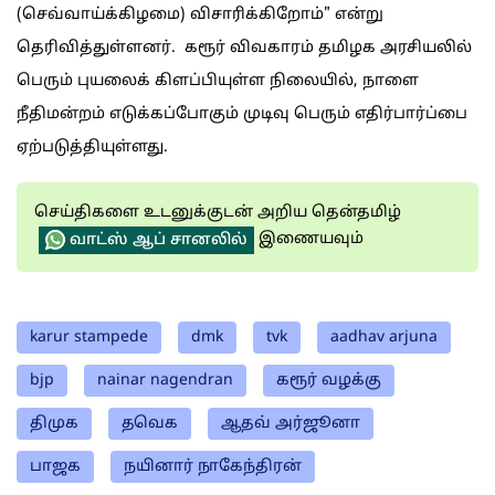
(செவ்வாய்க்கிழமை) விசாரிக்கிறோம்" என்று
தெரிவித்துள்ளனர். கரூர் விவகாரம் தமிழக அரசியலில்
பெரும் புயலைக் கிளப்பியுள்ள நிலையில், நாளை
நீதிமன்றம் எடுக்கப்போகும் முடிவு பெரும் எதிர்பார்ப்பை
ஏற்படுத்தியுள்ளது.
செய்திகளை உடனுக்குடன் அறிய தென்தமிழ்
இணையவும்
வாட்ஸ் ஆப் சானலில்
karur stampede
dmk
tvk
aadhav arjuna
bjp
nainar nagendran
கரூர் வழக்கு
திமுக
தவெக
ஆதவ் அர்ஜூனா
பாஜக
நயினார் நாகேந்திரன்