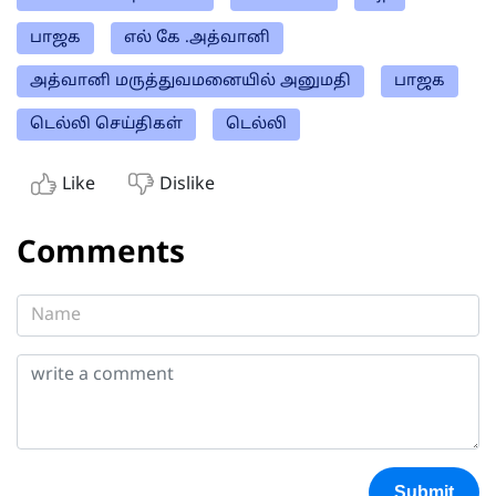
பாஜக
எல் கே .அத்வானி
அத்வானி மருத்துவமனையில் அனுமதி
பாஜக
டெல்லி செய்திகள்
டெல்லி
Like
Dislike
Comments
Submit