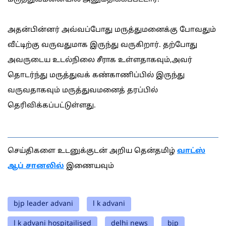
அதன்பின்னர் அவ்வப்போது மருத்துமனைக்கு போவதும்
வீட்டிற்கு வருவதுமாக இருந்து வருகிறார். தற்போது
அவருடைய உடல்நிலை சீராக உள்ளதாகவும்,அவர்
தொடர்ந்து மருத்துவக் கண்காணிப்பில் இருந்து
வருவதாகவும் மருத்துவமனைத் தரப்பில்
தெரிவிக்கப்பட்டுள்ளது.
செய்திகளை உடனுக்குடன் அறிய தென்தமிழ்
வாட்ஸ்
ஆப் சானலில்
இணையவும்
bjp leader advani
l k advani
l k advani hospitailised
delhi news
bjp