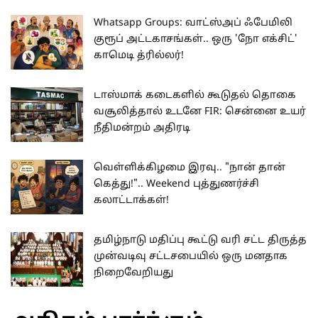
Whatsapp Groups: வாட்ஸ்அப் ஃபேமிலி
குரூப் அட்டகாசங்கள்.. ஒரு 'நோ எக்சிட்'
காமெடி த்ரில்லர்!
டாஸ்மாக் கடைகளில் கூடுதல் தொகை
வசூலித்தால் உடனே FIR: சென்னை உயர்
நீதிமன்றம் அதிரடி
வெள்ளிக்கிழமை இரவு.. "நான் தான்
கெத்து!".. Weekend புத்துணர்ச்சி
கலாட்டாக்கள்!
தமிழ்நாடு மதிப்பு கூட்டு வரி சட்ட திருத்த
முன்வடிவு சட்டசபையில் ஒரு மனதாக
நிறைவேறியது