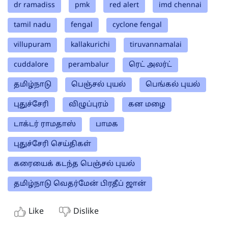
dr ramadiss
pmk
red alert
imd chennai
tamil nadu
fengal
cyclone fengal
villupuram
kallakurichi
tiruvannamalai
cuddalore
perambalur
ரெட் அலர்ட்
தமிழ்நாடு
பெஞ்சல் புயல்
பெங்கல் புயல்
புதுச்சேரி
விழுப்புரம்
கன மழை
டாக்டர் ராமதாஸ்
பாமக
புதுச்சேரி செய்திகள்
கரையைக் கடந்த பெஞ்சல் புயல்
தமிழ்நாடு வெதர்மேன் பிரதீப் ஜான்
Like
Dislike