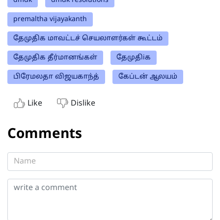
dmdk
dmdk resolutions
premaltha vijayakanth
தேமுதிக மாவட்டச் செயலாளர்கள் கூட்டம்
தேமுதிக தீர்மானங்கள்
தேமுதிiக
பிரேமலதா விஜயகாந்த்
கேப்டன் ஆலயம்
Like
Dislike
Comments