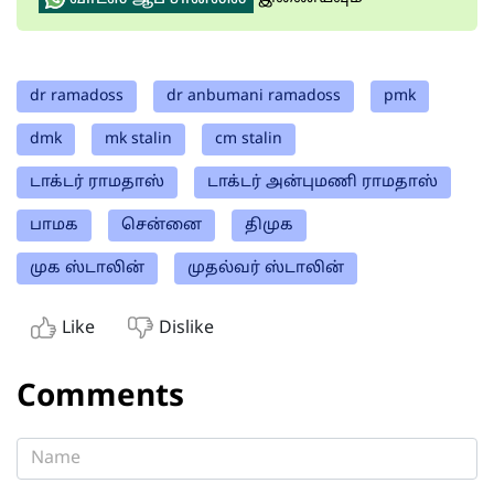
dr ramadoss
dr anbumani ramadoss
pmk
dmk
mk stalin
cm stalin
டாக்டர் ராமதாஸ்
டாக்டர் அன்புமணி ராமதாஸ்
பாமக
சென்னை
திமுக
முக ஸ்டாலின்
முதல்வர் ஸ்டாலின்
Like
Dislike
Comments