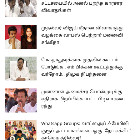
சட்டசபையில் அனல் பறந்த காரசார
விவாதங்கள்
முதல்வர் விஜய் மீதான விவாகரத்து
வழக்கை வாபஸ் பெற்றார் மனைவி
சங்கீதா
மேகதாதுவுக்காக முதலில் கூட்டம்
போடுங்க.. எம்.பிக்கள் கூட்டத்துக்கு
வர்றோம்.. திமுக நிபந்தனை
முன்னாள் அமைச்சர் பொன்முடிக்கு
எதிராக பிறப்பிக்கப்பட்ட பிடிவாரண்ட்
ரத்து
Whatsapp Groups: வாட்ஸ்அப் ஃபேமிலி
குரூப் அட்டகாசங்கள்.. ஒரு 'நோ எக்சிட்'
காமெடி த்ரில்லர்!