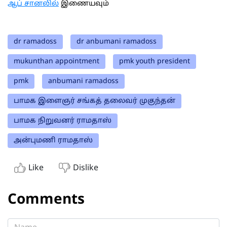
ஆப் சானலில்
இணையவும்
dr ramadoss
dr anbumani ramadoss
mukunthan appointment
pmk youth president
pmk
anbumani ramadoss
பாமக இளைஞர் சங்கத் தலைவர் முகுந்தன்
பாமக நிறுவனர் ராமதாஸ்
அன்புமணி ராமதாஸ்
Like
Dislike
Comments