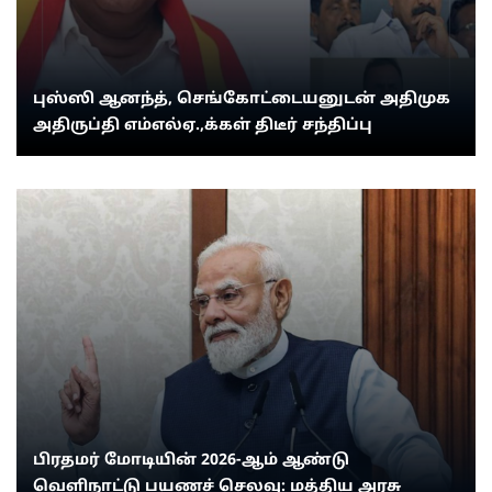
புஸ்ஸி ஆனந்த், செங்கோட்டையனுடன் அதிமுக
அதிருப்தி எம்எல்ஏ.,க்கள் திடீர் சந்திப்பு
பிரதமர் மோடியின் 2026-ஆம் ஆண்டு
வெளிநாட்டு பயணச் செலவு: மத்திய அரசு