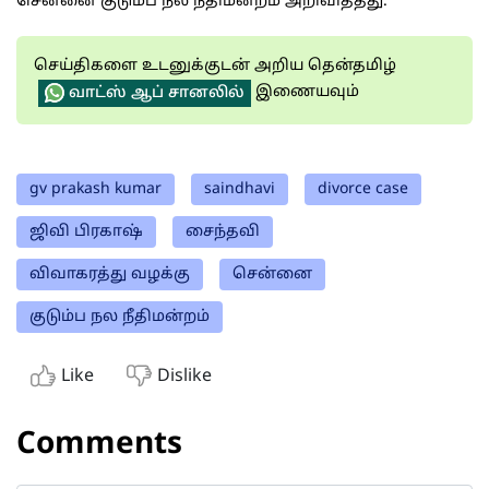
சென்னை குடும்ப நல நீதிமன்றம் அறிவித்தது.
செய்திகளை உடனுக்குடன் அறிய தென்தமிழ்
இணையவும்
வாட்ஸ் ஆப் சானலில்
gv prakash kumar
saindhavi
divorce case
ஜிவி பிரகாஷ்
சைந்தவி
விவாகரத்து வழக்கு
சென்னை
குடும்ப நல நீதிமன்றம்
Like
Dislike
Comments