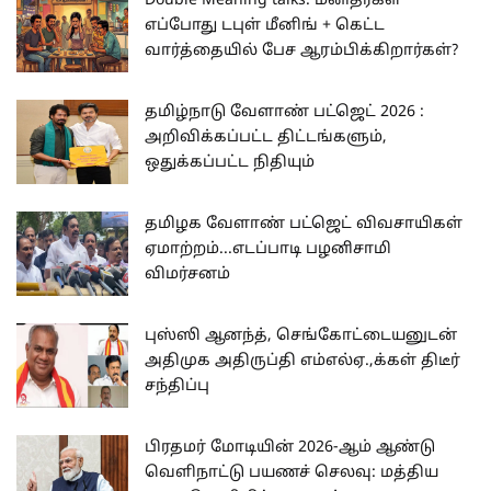
Double Meaning talks: மனிதர்கள்
எப்போது டபுள் மீனிங் + கெட்ட
வார்த்தையில் பேச ஆரம்பிக்கிறார்கள்?
தமிழ்நாடு வேளாண் பட்ஜெட் 2026 :
அறிவிக்கப்பட்ட திட்டங்களும்,
ஒதுக்கப்பட்ட நிதியும்
தமிழக வேளாண் பட்ஜெட் விவசாயிகள்
ஏமாற்றம்...எடப்பாடி பழனிசாமி
விமர்சனம்
புஸ்ஸி ஆனந்த், செங்கோட்டையனுடன்
அதிமுக அதிருப்தி எம்எல்ஏ.,க்கள் திடீர்
சந்திப்பு
பிரதமர் மோடியின் 2026-ஆம் ஆண்டு
வெளிநாட்டு பயணச் செலவு: மத்திய