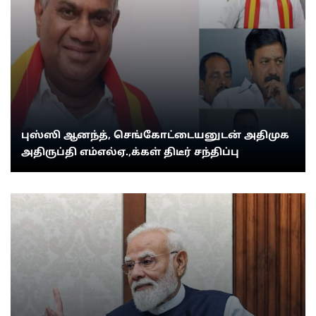
புஸ்ஸி ஆனந்த், செங்கோட்டையனுடன் அதிமுக
அதிருப்தி எம்எல்ஏ.,க்கள் திடீர் சந்திப்பு