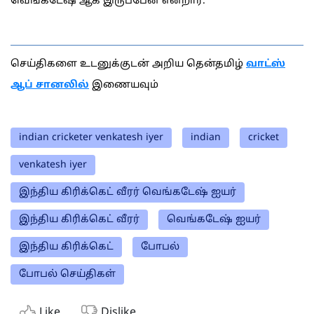
வெங்கடேஷ் ஆக இருப்பேன் என்றார்.
செய்திகளை உடனுக்குடன் அறிய தென்தமிழ்
வாட்ஸ்
ஆப் சானலில்
இணையவும்
indian cricketer venkatesh iyer
indian
cricket
venkatesh iyer
இந்திய கிரிக்கெட் வீரர் வெங்கடேஷ் ஐயர்
இந்திய கிரிக்கெட் வீரர்
வெங்கடேஷ் ஐயர்
இந்திய கிரிக்கெட்
போபல்
போபல் செய்திகள்
Like
Dislike