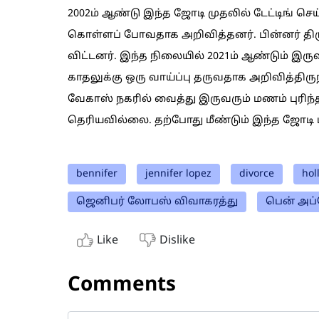
2002ம் ஆண்டு இந்த ஜோடி முதலில் டேட்டிங் செ
கொள்ளப் போவதாக அறிவித்தனர். பின்னர் திரு
விட்டனர். இந்த நிலையில் 2021ம் ஆண்டும் இரு
காதலுக்கு ஒரு வாய்ப்பு தருவதாக அறிவித்திர
வேகாஸ் நகரில் வைத்து இருவரும் மணம் புரிந
தெரியவில்லை. தற்போது மீண்டும் இந்த ஜோடி ப
bennifer
jennifer lopez
divorce
hol
ஜெனிபர் லோபஸ் விவாகரத்து
பென் அப
Like
Dislike
Comments