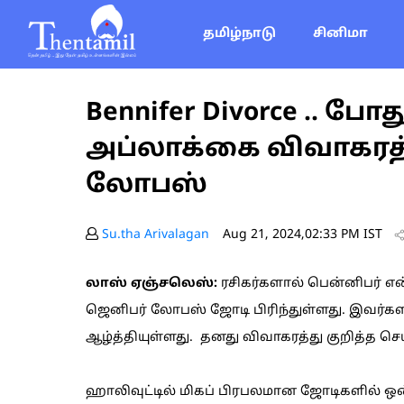
தமிழ்நாடு
சினிமா
Bennifer Divorce .. போ
அப்லாக்கை விவாகரத்
லோபஸ்
Su.tha Arivalagan
Aug 21, 2024,02:33 PM IST
லாஸ் ஏஞ்சலெஸ்:
ரசிகர்களால் பென்னிபர் எ
ஜெனிபர் லோபஸ் ஜோடி பிரிந்துள்ளது. இவர்களத
ஆழ்த்தியுள்ளது. தனது விவாகரத்து குறித்த ச
ஹாலிவுட்டில் மிகப் பிரபலமான ஜோடிகளில் ஒன