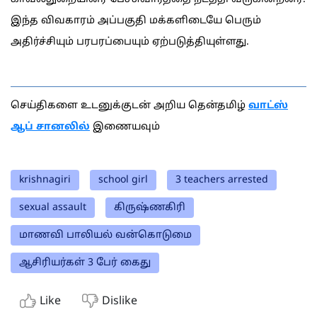
இந்த விவகாரம் அப்பகுதி மக்களிடையே பெரும்
அதிர்ச்சியும் பரபரப்பையும் ஏற்படுத்தியுள்ளது.
செய்திகளை உடனுக்குடன் அறிய தென்தமிழ்
வாட்ஸ்
ஆப் சானலில்
இணையவும்
krishnagiri
school girl
3 teachers arrested
sexual assault
கிருஷ்ணகிரி
மாணவி பாலியல் வன்கொடுமை
ஆசிரியர்கள் 3 பேர் கைது
Like
Dislike