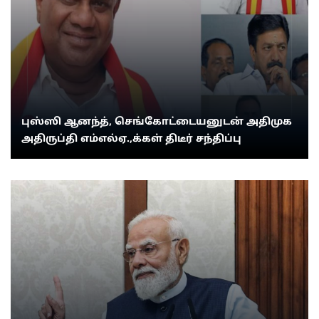
புஸ்ஸி ஆனந்த், செங்கோட்டையனுடன் அதிமுக
அதிருப்தி எம்எல்ஏ.,க்கள் திடீர் சந்திப்பு