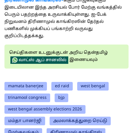
திரிணாமுல் காங்கிரஸு
க்கும் பாஜகவுக்கும்
இடையிலான இந்த அரசியல் போர் மேற்கு வங்கத்தில்
பெரும் பதற்றத்தை உருவாக்கியுள்ளது. ஐ-பேக்
நிறுவனம் திரிணாமுல் காங்கிரஸின் தேர்தல்
பணிகளில் முக்கியப் பங்காற்றி வருவது
குறிப்பிடத்தக்கது.
செய்திகளை உடனுக்குடன் அறிய தென்தமிழ்
இணையவும்
வாட்ஸ் ஆப் சானலில்
mamata banerjee
ed raid
west bengal
trinamool congress
bjp
west bengal assembly elections 2026
மம்தா பானர்ஜி
அமலாக்கத்துறை ரெய்டு
மேற்குவங்கம்
திரிணாமுல் காங்கிரஸ்