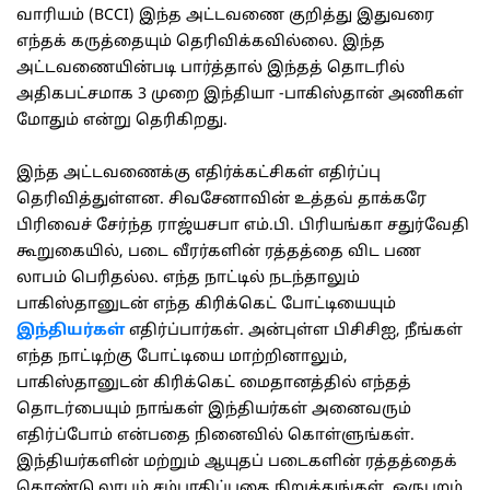
வாரியம் (BCCI) இந்த அட்டவணை குறித்து இதுவரை
எந்தக் கருத்தையும் தெரிவிக்கவில்லை. இந்த
அட்டவணையின்படி பார்த்தால் இந்தத் தொடரில்
அதிகபட்சமாக 3 முறை இந்தியா -பாகிஸ்தான் அணிகள்
மோதும் என்று தெரிகிறது.
இந்த அட்டவணைக்கு எதிர்க்கட்சிகள் எதிர்ப்பு
தெரிவித்துள்ளன. சிவசேனாவின் உத்தவ் தாக்கரே
பிரிவைச் சேர்ந்த ராஜ்யசபா எம்.பி. பிரியங்கா சதுர்வேதி
கூறுகையில், படை வீரர்களின் ரத்தத்தை விட பண
லாபம் பெரிதல்ல. எந்த நாட்டில் நடந்தாலும்
பாகிஸ்தானுடன் எந்த கிரிக்கெட் போட்டியையும்
இந்தியர்கள்
எதிர்ப்பார்கள். அன்புள்ள பிசிசிஐ, நீங்கள்
எந்த நாட்டிற்கு போட்டியை மாற்றினாலும்,
பாகிஸ்தானுடன் கிரிக்கெட் மைதானத்தில் எந்தத்
தொடர்பையும் நாங்கள் இந்தியர்கள் அனைவரும்
எதிர்ப்போம் என்பதை நினைவில் கொள்ளுங்கள்.
இந்தியர்களின் மற்றும் ஆயுதப் படைகளின் ரத்தத்தைக்
கொண்டு லாபம் சம்பாதிப்பதை நிறுத்துங்கள். ஒருபுறம்