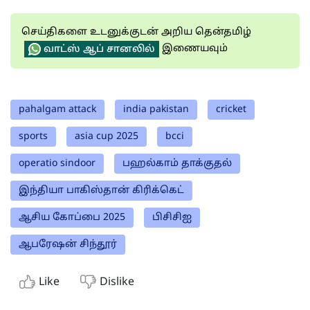
செய்திகளை உடனுக்குடன் அறிய தென்தமிழ்
இணையவும்
வாட்ஸ் ஆப் சானலில்
pahalgam attack
india pakistan
cricket
sports
asia cup 2025
bcci
operatio sindoor
பஹல்காம் தாக்குதல்
இந்தியா பாகிஸ்தான் கிரிக்கெட்
ஆசிய கோப்பை 2025
பிசிசிஐ
ஆபரேஷன் சிந்தூர்
Like
Dislike