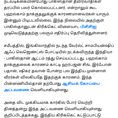
நடவடிக்கையின்போது பாகிஸ்தான் தீவிரவாதிகள்
தரப்பில் பலர் கொல்லப்பட்டனர். என்றாலும் கூட
பஹல்காம் தாக்குதலுக்குக் காரணமானவர்கள் யாரும்
இன்னும் பிடிபடவில்லை. இந்த நிலையில் அதற்குள்
பாகிஸ்தானுடன் கிரிக்கெட் விளையாட
பிசிசிஐ
முடிவெடுத்ததற்கு பலரும் எதிர்ப்பு தெரிவித்துள்ளனர்.
சமீபத்தில், இங்கிலாந்தில் நடந்த வேர்ல்ட் சாம்பியன்ஷிப்
ஆஃப் லெஜெண்ட்ஸ் போட்டியில் நடக்கவிருந்த இந்தியா
- பாகிஸ்தான் ஆட்டம் ரத்து செய்யப்பட்டது. பஹல்காம்
தாக்குதலைக் காரணம் காட்டி ஹர்பஜன் சிங், இர்ஃபான்
பதான், ஷிகர் தவான் போன்ற பல இந்திய முன்னாள்
வீரர்கள் விலகியதே இதற்குக் காரணம். இந்த
பின்னணியில்தான் தற்போது
ஆசியக் கோப்பை
அட்டவணை
வெளியாகியுள்ளது.
அதை விட முக்கியமாக கார்கில் போர் வெற்றி
தினத்தன்று இந்த அட்டவணை வெளியாகியுள்ளது
குறிப்பிடத்தக்கது. இந்திய கிரிக்கெட் கட்டுப்பாட்டு