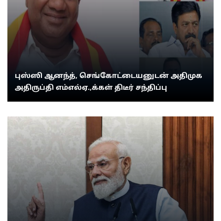
புஸ்ஸி ஆனந்த், செங்கோட்டையனுடன் அதிமுக
அதிருப்தி எம்எல்ஏ.,க்கள் திடீர் சந்திப்பு