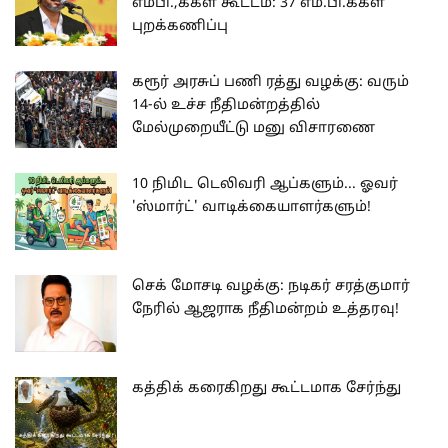
எம்பி.,க்கள் கூட்டம்: 37 எம்.பி.க்கள்
புறக்கணிப்பு
கரூர் அரசுப் பணி ரத்து வழக்கு: வரும்
14-ல் உச்ச நீதிமன்றத்தில்
மேல்முறையீட்டு மனு விசாரணை
10 நிமிட டெலிவரி ஆப்களும்... ஓவர்
'ஸ்மார்ட்' வாடிக்கையாளர்களும்!
செக் மோசடி வழக்கு: நடிகர் சரத்குமார்
நேரில் ஆஜராக நீதிமன்றம் உத்தரவு!
கத்திக் கரைகிறது கூட்டமாக சேர்ந்து