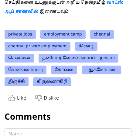
செய்திகளை உடனுக்குடன் அறிய தென்தமிழ்
வாட்ஸ்
ஆப் சானலில்
இணையவும்
private jobs
employment camp
chennai
chennai private employment
கிண்டி
சென்னை
தனியார் வேலை வாய்ப்பு முகாம்
வேலைவாய்ப்பு
கோவை
புதுக்கோட்டை
திருச்சி
கிருஷ்ணகிரி
Like
Dislike
Comments