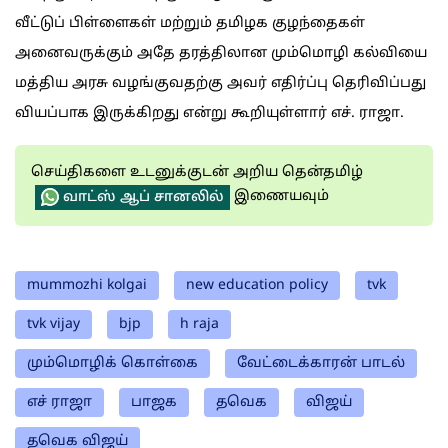
வீட்டுப் பிள்ளைகள் மற்றும் தமிழக குழந்தைகள்
அனைவருக்கும் அதே தரத்திலான மும்மொழி கல்வியை
மத்திய அரசு வழங்குவதற்கு அவர் எதிர்ப்பு தெரிவிப்பது
வியப்பாக இருக்கிறது என்று கூறியுள்ளார் எச். ராஜா.
செய்திகளை உடனுக்குடன் அறிய தென்தமிழ்
இணையவும்
வாட்ஸ் ஆப் சானலில்
mummozhi kolgai
new education policy
tvk
tvk vijay
bjp
h raja
மும்மொழிக் கொள்கை
வேட்டைக்காரன் பாடல்
எச் ராஜா
பாஜக
தவெக
விஜய்
தவெக விஜய்