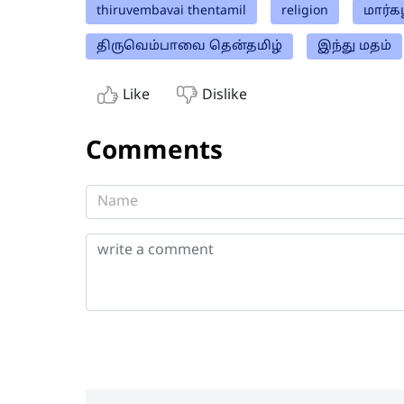
thiruvembavai thentamil
religion
மார்க
திருவெம்பாவை தென்தமிழ்
இந்து மதம்
Like
Dislike
Comments