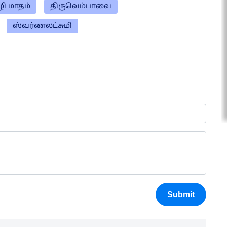
ழி மாதம்
திருவெம்பாவை
ஸ்வர்ணலட்சுமி
Submit