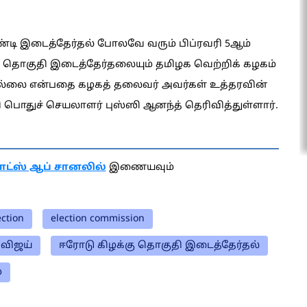
ாண்டி இடைத்தேர்தல் போலவே வரும் பிப்ரவரி 5ஆம்
 தொகுதி இடைத்தேர்தலையும் தமிழக வெற்றிக் கழகம்
் இல்லை என்பதை கழகத் தலைவர் அவர்கள் உத்தரவின்
ி பொதுச் செயலாளர் புஸ்ஸி ஆனந்த் தெரிவித்துள்ளார்.
ாட்ஸ் ஆப் சானலில்
இணையவும்
ection
election commission
விஜய்
ஈரோடு கிழக்கு தொகுதி இடைத்தேர்தல்
்