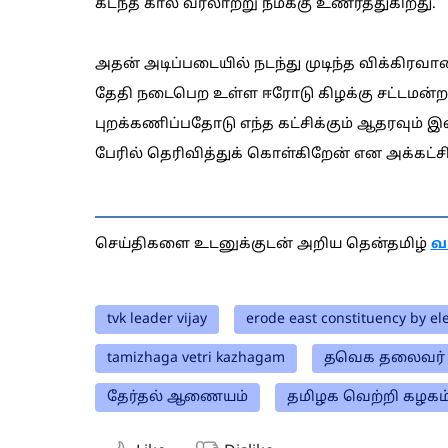
கடந்த கால வரலாற்று நமக்கு உணர்த்துகிறது.
அதன் அடிப்படையில் நடந்து முடிந்த விக்கிரவ
தேதி நடைபெற உள்ள ஈரோடு கிழக்கு சட்டமன்ற
புறக்கணிப்பதோடு எந்த கட்சிக்கும் ஆதரவும
பேரில் தெரிவித்துக் கொள்கிறேன் என அக்கட்ச
செய்திகளை உடனுக்குடன் அறிய தென்தமிழ்
வ
tvk leader vijay
erode east constituency by el
tamizhaga vetri kazhagam
தவெக தலைவர் 
தேர்தல் ஆணையம்
தமிழக வெற்றி கழகம