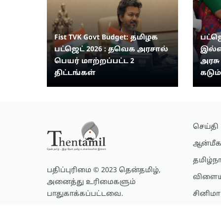
Fist TVK Govt Budget: தமிழக
பட்ஜ
பட்ஜெட் 2026 : தவெக அரசால்
இல்லை
பெயர் மாற்றப்பட்ட 2
அரசு 
திட்டங்கள்
கடும
செய்தி
ஆன்மீக
தமிழ்ந
பதிப்புரிமை © 2023 தென்தமிழ்,
விளைய
அனைத்து உரிமைகளும்
பாதுகாக்கப்பட்டவை.
சினிமா
லைப்ஸ