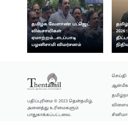
தமிழக வேளாண் பட்ஜெட்
தமிழ
விவசாயிகள்
2026 
ஏமாற்றம்...எடப்பாடி
திட்ட
பழனிசாமி விமர்சனம்
நிதிய
செய்தி
ஆன்மீக
தமிழ்ந
பதிப்புரிமை © 2023 தென்தமிழ்,
விளைய
அனைத்து உரிமைகளும்
பாதுகாக்கப்பட்டவை.
சினிமா
லைப்ஸ