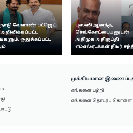
்நாடு வேளாண் பட்ஜெட்
புஸ்ஸி ஆனந்த்,
: அறிவிக்கப்பட்ட
செங்கோட்டையனுடன்
ங்களும், ஒதுக்கப்பட்ட
அதிமுக அதிருப்தி
ும்
எம்எல்ஏ.,க்கள் திடீர் சந்த
முக்கியமான இணைப்பு
ம்
எங்களை பற்றி
ாடு
எங்களை தொடர்பு கொள்ள
ாட்டு
்டைல்