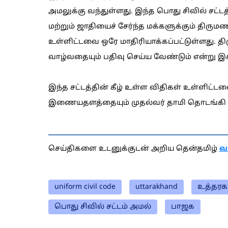
அமலுக்கு வந்துள்ளது. இந்த பொது சிவில் சட்
மற்றும் ஜாதியைச் சேர்ந்த மக்களுக்கும் திரும
உள்ளிட்டவை ஒரே மாதிரியாக்கப்பட்டுள்ளது. தி
வாழ்வதையும் பதிவு செய்ய வேண்டும் என்று இச்ச
இந்த சட்டத்தின் கீழ் உள்ள விதிகள் உள்ளிட்
இணையதளத்தையும் முதல்வர் தாமி தொடங்கி வ
செய்திகளை உடனுக்குடன் அறிய தென்தமிழ்
வ
uniform civil code
uttarakhand
உத்தரக
பொது சிவில் சட்டம் அமல்
பாஜக