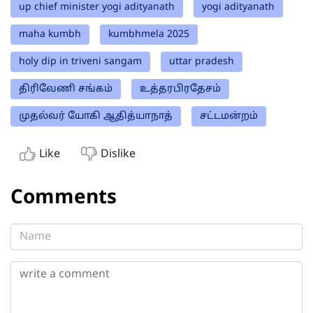
up chief minister yogi adityanath
yogi adityanath
maha kumbh
kumbhmela 2025
holy dip in triveni sangam
uttar pradesh
திரிவேணி சங்கம்
உத்தரபிரதேசம்
முதல்வர் யோகி ஆதித்யாநாத்
சட்டமன்றம்
Like
Dislike
Comments