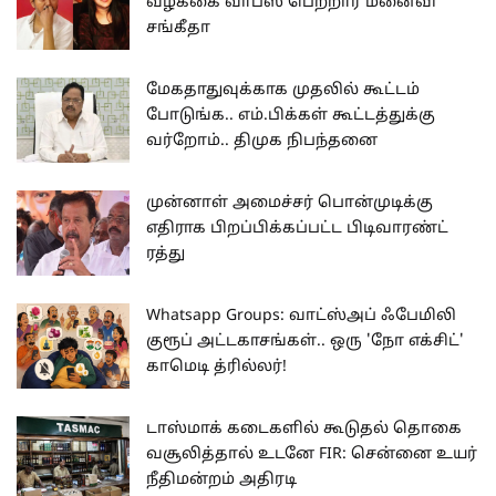
வழக்கை வாபஸ் பெற்றார் மனைவி
சங்கீதா
மேகதாதுவுக்காக முதலில் கூட்டம்
போடுங்க.. எம்.பிக்கள் கூட்டத்துக்கு
வர்றோம்.. திமுக நிபந்தனை
முன்னாள் அமைச்சர் பொன்முடிக்கு
எதிராக பிறப்பிக்கப்பட்ட பிடிவாரண்ட்
ரத்து
Whatsapp Groups: வாட்ஸ்அப் ஃபேமிலி
குரூப் அட்டகாசங்கள்.. ஒரு 'நோ எக்சிட்'
காமெடி த்ரில்லர்!
டாஸ்மாக் கடைகளில் கூடுதல் தொகை
வசூலித்தால் உடனே FIR: சென்னை உயர்
நீதிமன்றம் அதிரடி