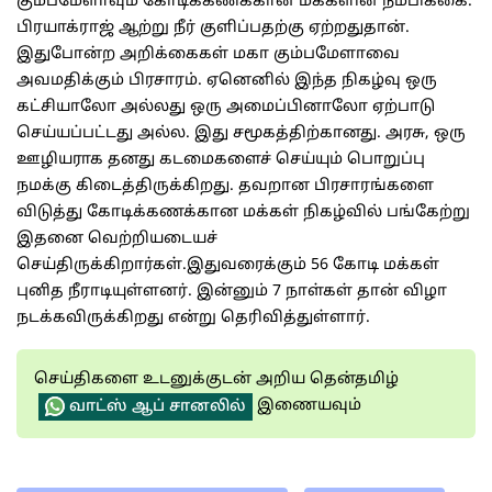
கும்பமேளாவும் கோடிக்கணக்கான மக்களின் நம்பிக்கை.
பிரயாக்ராஜ் ஆற்று நீர் குளிப்பதற்கு ஏற்றதுதான்.
இதுபோன்ற அறிக்கைகள் மகா கும்பமேளாவை
அவமதிக்கும் பிரசாரம். ஏனெனில் இந்த நிகழ்வு ஒரு
கட்சியாலோ அல்லது ஒரு அமைப்பினாலோ ஏற்பாடு
செய்யப்பட்டது அல்ல. இது சமூகத்திற்கானது. அரசு, ஒரு
ஊழியராக தனது கடமைகளைச் செய்யும் பொறுப்பு
நமக்கு கிடைத்திருக்கிறது. தவறான பிரசாரங்களை
விடுத்து கோடிக்கணக்கான மக்கள் நிகழ்வில் பங்கேற்று
இதனை வெற்றியடையச்
செய்திருக்கிறார்கள்.இதுவரைக்கும் 56 கோடி மக்கள்
புனித நீராடியுள்ளனர். இன்னும் 7 நாள்கள் தான் விழா
நடக்கவிருக்கிறது என்று தெரிவித்துள்ளார்.
செய்திகளை உடனுக்குடன் அறிய தென்தமிழ்
இணையவும்
வாட்ஸ் ஆப் சானலில்