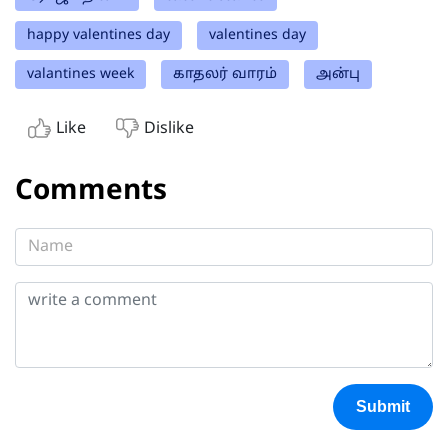
happy valentines day
valentines day
valantines week
காதலர் வாரம்
அன்பு
Like
Dislike
Comments
Submit