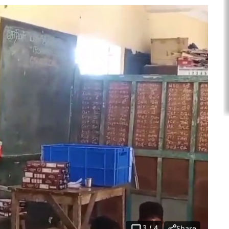
3
/
4