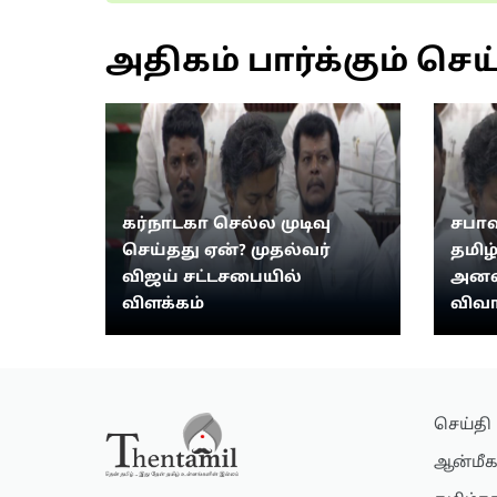
அதிகம் பார்க்கும் செய
கர்நாடகா செல்ல முடிவு
சபாஷ
செய்தது ஏன்? முதல்வர்
தமிழ
விஜய் சட்டசபையில்
அனல்
விளக்கம்
விவா
செய்தி
ஆன்மீக