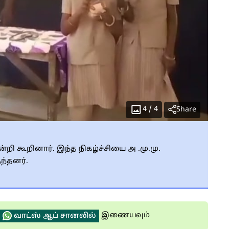
4
/
4
Share
ன்றி கூறினார். இந்த நிகழ்ச்சியை அ .மு.மு.
ந்தனர்.
இணையவும்
வாட்ஸ் ஆப் சானலில்