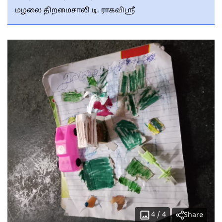
மழலை திறமைசாலி டி. ராகவிஸ்ரீ
4
/
4
Share