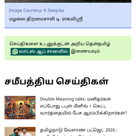
Image Courtesy:
K Deepika
மழலை திறமைசாலி டி. ராகவிஸ்ரீ
செய்திகளை உடனுக்குடன் அறிய தென்தமிழ்
இணையவும்
வாட்ஸ் ஆப் சானலில்
சமீபத்திய செய்திகள்
Double Meaning talks: மனிதர்கள்
எப்போது டபுள் மீனிங் + கெட்ட
வார்த்தையில் பேச ஆரம்பிக்கிறார்கள்?
தமிழ்நாடு வேளாண் பட்ஜெட் 2026 :