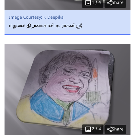
1
/
4
Share
Image Courtesy:
K Deepika
மழலை திறமைசாலி டி. ராகவிஸ்ரீ
2
/
4
Share