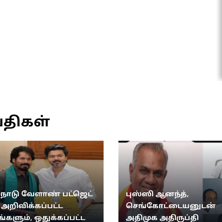
்திகள்
்நாடு வேளாண் பட்ஜெட்
புஸ்ஸி ஆனந்த்,
: அறிவிக்கப்பட்ட
செங்கோட்டையனுடன்
ங்களும், ஒதுக்கப்பட்ட
அதிமுக அதிருப்தி