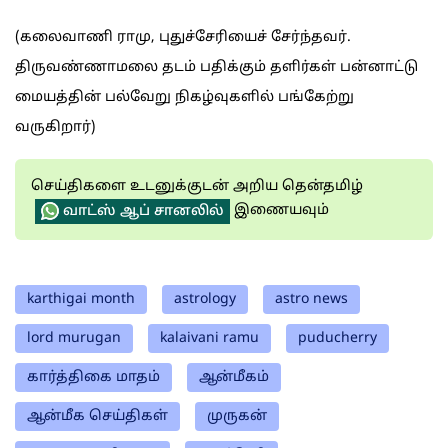
(கலைவாணி ராமு, புதுச்சேரியைச் சேர்ந்தவர்.
திருவண்ணாமலை தடம் பதிக்கும் தளிர்கள் பன்னாட்டு
மையத்தின் பல்வேறு நிகழ்வுகளில் பங்கேற்று
வருகிறார்)
செய்திகளை உடனுக்குடன் அறிய தென்தமிழ்
இணையவும்
வாட்ஸ் ஆப் சானலில்
karthigai month
astrology
astro news
lord murugan
kalaivani ramu
puducherry
கார்த்திகை மாதம்
ஆன்மீகம்
ஆன்மீக செய்திகள்
முருகன்